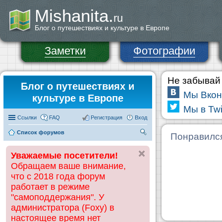
Mishanita.
ru
Блог о путешествиях и культуре в Европе
Заметки
Фотографии
Не забывай 
Блог о путешествиях и
Мы Вкон
культуре в Европе
Мы в Twi
Ссылки
FAQ
Регистрация
Вход
Список форумов
П
Понравилс
ои
Уважаемые посетители!
ск
Обращаем ваше внимание,
что с 2018 года форум
работает в режиме
"самоподдержания". У
администратора (Foxy) в
настоящее время нет