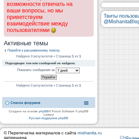
возможности отвечать на
ваши вопросы, но мы
Твиты пользов
приветствуем
@MishanitaBlo
взаимодействие между
пользователями
Активные темы
Перейти к расширенному поиску
Найдено 0 результатов • Страница
1
из
1
Подходящих тем или сообщений не найдено.
Показать сообщения за
Найдено 0 результатов • Страница
1
из
1
Список форумов
Создано на основе
phpBB
® Forum Software © phpBB
Limited
Русская поддержка phpBB
© Перепечатка материалов с сайта
mishanita.ru
запрещена