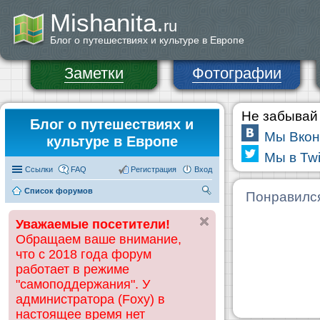
Mishanita.
ru
Блог о путешествиях и культуре в Европе
Заметки
Фотографии
Не забывай 
Блог о путешествиях и
Мы Вкон
культуре в Европе
Мы в Twi
Ссылки
FAQ
Регистрация
Вход
Список форумов
П
Понравилс
ои
Уважаемые посетители!
ск
Обращаем ваше внимание,
что с 2018 года форум
работает в режиме
"самоподдержания". У
администратора (Foxy) в
настоящее время нет