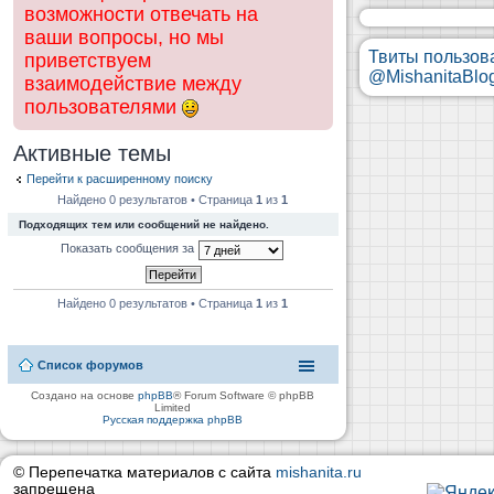
возможности отвечать на
ваши вопросы, но мы
Твиты пользов
приветствуем
@MishanitaBlo
взаимодействие между
пользователями
Активные темы
Перейти к расширенному поиску
Найдено 0 результатов • Страница
1
из
1
Подходящих тем или сообщений не найдено.
Показать сообщения за
Найдено 0 результатов • Страница
1
из
1
Список форумов
Создано на основе
phpBB
® Forum Software © phpBB
Limited
Русская поддержка phpBB
© Перепечатка материалов с сайта
mishanita.ru
запрещена