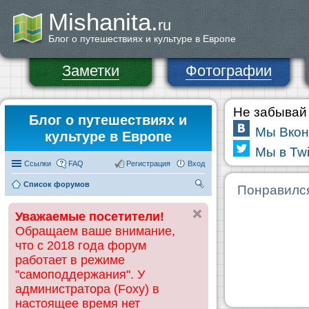
Mishanita.
ru
Блог о путешествиях и культуре в Европе
Заметки
Фотографии
Не забывай 
Блог о путешествиях и
Мы Вкон
культуре в Европе
Мы в Twi
Ссылки
FAQ
Регистрация
Вход
Список форумов
П
Понравилс
ои
Уважаемые посетители!
ск
Обращаем ваше внимание,
что с 2018 года форум
работает в режиме
"самоподдержания". У
администратора (Foxy) в
настоящее время нет