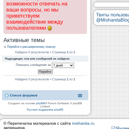
возможности отвечать на
ваши вопросы, но мы
Твиты пользов
приветствуем
@MishanitaBlo
взаимодействие между
пользователями
Активные темы
Перейти к расширенному поиску
Найдено 0 результатов • Страница
1
из
1
Подходящих тем или сообщений не найдено.
Показать сообщения за
Найдено 0 результатов • Страница
1
из
1
Список форумов
Создано на основе
phpBB
® Forum Software © phpBB
Limited
Русская поддержка phpBB
© Перепечатка материалов с сайта
mishanita.ru
запрещена