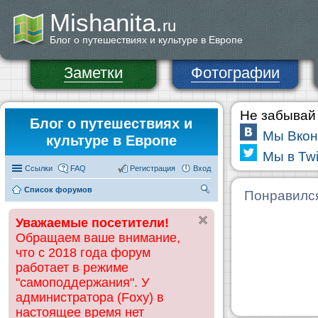
Mishanita.
ru
Блог о путешествиях и культуре в Европе
Заметки
Фотографии
Не забывай 
Блог о путешествиях и
Мы Вкон
культуре в Европе
Мы в Twi
Ссылки
FAQ
Регистрация
Вход
Список форумов
П
Понравилс
ои
Уважаемые посетители!
ск
Обращаем ваше внимание,
что с 2018 года форум
работает в режиме
"самоподдержания". У
администратора (Foxy) в
настоящее время нет