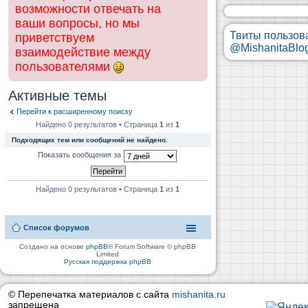
возможности отвечать на
ваши вопросы, но мы
Твиты пользов
приветствуем
@MishanitaBlo
взаимодействие между
пользователями
Активные темы
Перейти к расширенному поиску
Найдено 0 результатов • Страница
1
из
1
Подходящих тем или сообщений не найдено.
Показать сообщения за
Найдено 0 результатов • Страница
1
из
1
Список форумов
Создано на основе
phpBB
® Forum Software © phpBB
Limited
Русская поддержка phpBB
© Перепечатка материалов с сайта
mishanita.ru
запрещена