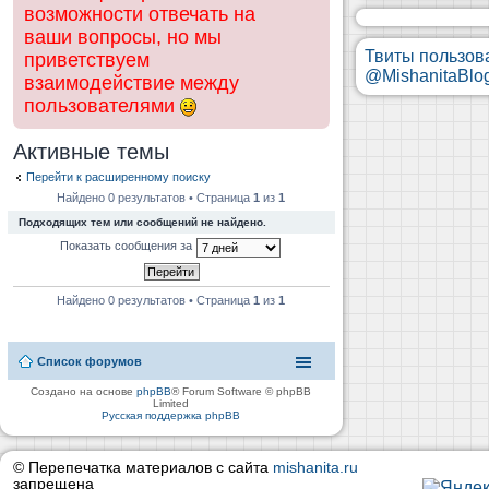
возможности отвечать на
ваши вопросы, но мы
Твиты пользов
приветствуем
@MishanitaBlo
взаимодействие между
пользователями
Активные темы
Перейти к расширенному поиску
Найдено 0 результатов • Страница
1
из
1
Подходящих тем или сообщений не найдено.
Показать сообщения за
Найдено 0 результатов • Страница
1
из
1
Список форумов
Создано на основе
phpBB
® Forum Software © phpBB
Limited
Русская поддержка phpBB
© Перепечатка материалов с сайта
mishanita.ru
запрещена