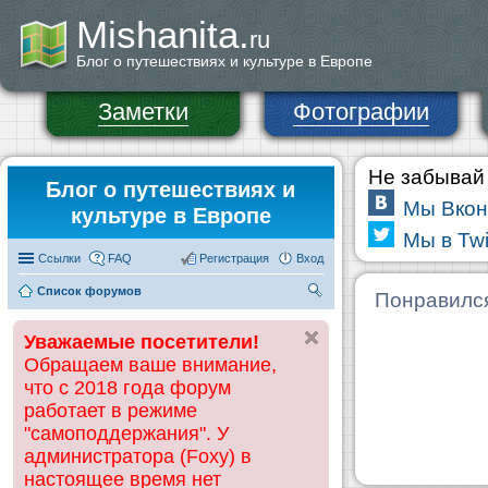
Mishanita.
ru
Блог о путешествиях и культуре в Европе
Заметки
Фотографии
Не забывай 
Блог о путешествиях и
Мы Вкон
культуре в Европе
Мы в Twi
Ссылки
FAQ
Регистрация
Вход
Список форумов
П
Понравилс
ои
Уважаемые посетители!
ск
Обращаем ваше внимание,
что с 2018 года форум
работает в режиме
"самоподдержания". У
администратора (Foxy) в
настоящее время нет