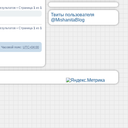
езультатов • Страница
1
из
1
Твиты пользователя
@MishanitaBlog
езультатов • Страница
1
из
1
Часовой пояс:
UTC+04:00