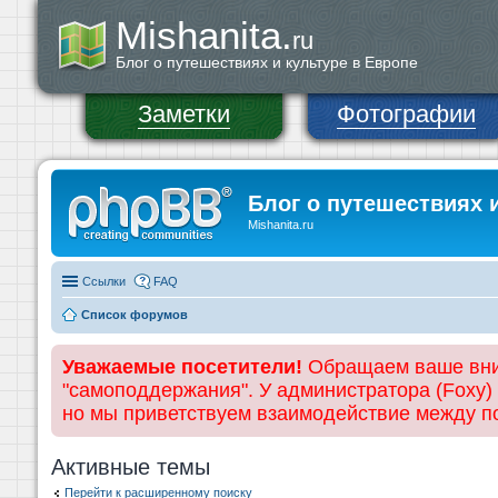
Mishanita.
ru
Блог о путешествиях и культуре в Европе
Заметки
Фотографии
Блог о путешествиях 
Mishanita.ru
Ссылки
FAQ
Список форумов
Уважаемые посетители!
Обращаем ваше вним
"самоподдержания". У администратора (Foxy)
но мы приветствуем взаимодействие между 
Активные темы
Перейти к расширенному поиску