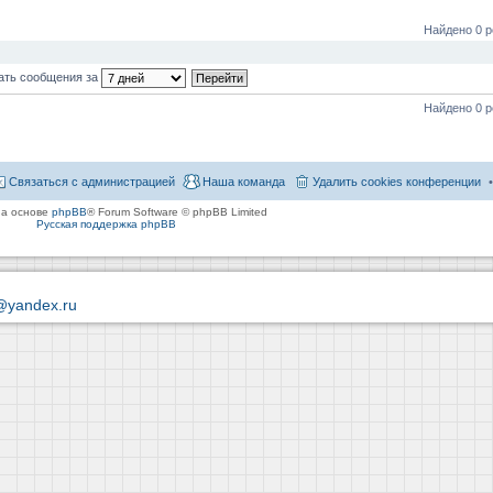
Найдено 0 р
ать сообщения за
Найдено 0 р
Связаться с администрацией
Наша команда
Удалить cookies конференции
на основе
phpBB
® Forum Software © phpBB Limited
Русская поддержка phpBB
@yandex.ru