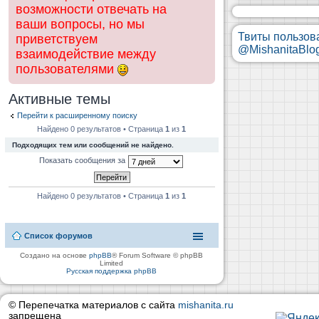
возможности отвечать на
ваши вопросы, но мы
Твиты пользов
приветствуем
@MishanitaBlo
взаимодействие между
пользователями
Активные темы
Перейти к расширенному поиску
Найдено 0 результатов • Страница
1
из
1
Подходящих тем или сообщений не найдено.
Показать сообщения за
Найдено 0 результатов • Страница
1
из
1
Список форумов
Создано на основе
phpBB
® Forum Software © phpBB
Limited
Русская поддержка phpBB
© Перепечатка материалов с сайта
mishanita.ru
запрещена