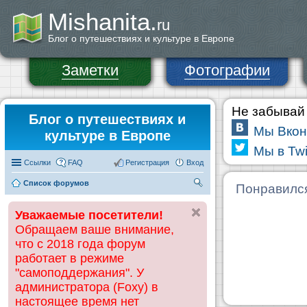
Mishanita.
ru
Блог о путешествиях и культуре в Европе
Заметки
Фотографии
Не забывай 
Блог о путешествиях и
Мы Вкон
культуре в Европе
Мы в Twi
Ссылки
FAQ
Регистрация
Вход
Список форумов
П
Понравилс
ои
Уважаемые посетители!
ск
Обращаем ваше внимание,
что с 2018 года форум
работает в режиме
"самоподдержания". У
администратора (Foxy) в
настоящее время нет