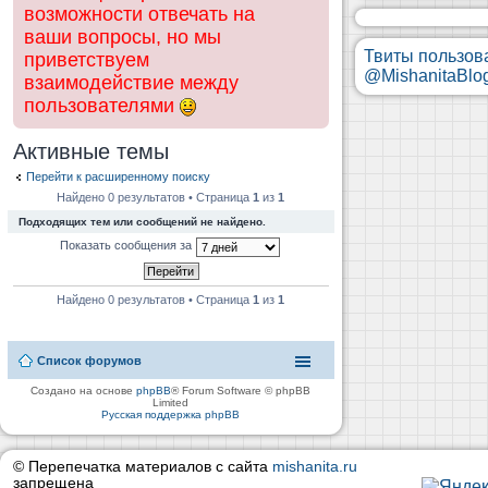
возможности отвечать на
ваши вопросы, но мы
Твиты пользов
приветствуем
@MishanitaBlo
взаимодействие между
пользователями
Активные темы
Перейти к расширенному поиску
Найдено 0 результатов • Страница
1
из
1
Подходящих тем или сообщений не найдено.
Показать сообщения за
Найдено 0 результатов • Страница
1
из
1
Список форумов
Создано на основе
phpBB
® Forum Software © phpBB
Limited
Русская поддержка phpBB
© Перепечатка материалов с сайта
mishanita.ru
запрещена