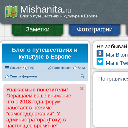
Mishanita.
ru
Блог о путешествиях и культуре в Европе
Заметки
Фотографии
Не забывай 
Блог о путешествиях и
Мы Вкон
культуре в Европе
Мы в Twi
Ссылки
FAQ
Регистрация
Вход
Список форумов
П
Понравилс
ои
Уважаемые посетители!
ск
Обращаем ваше внимание,
что с 2018 года форум
работает в режиме
"самоподдержания". У
администратора (Foxy) в
настоящее время нет