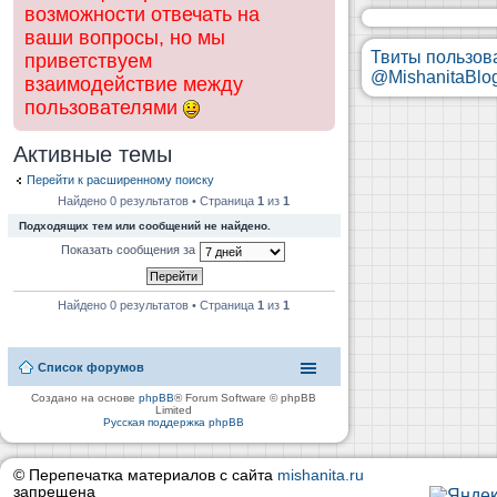
возможности отвечать на
ваши вопросы, но мы
Твиты пользов
приветствуем
@MishanitaBlo
взаимодействие между
пользователями
Активные темы
Перейти к расширенному поиску
Найдено 0 результатов • Страница
1
из
1
Подходящих тем или сообщений не найдено.
Показать сообщения за
Найдено 0 результатов • Страница
1
из
1
Список форумов
Создано на основе
phpBB
® Forum Software © phpBB
Limited
Русская поддержка phpBB
© Перепечатка материалов с сайта
mishanita.ru
запрещена