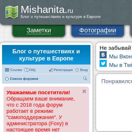
Mishanita.
ru
Блог о путешествиях и культуре в Европе
Заметки
Фотографии
Не забывай 
Блог о путешествиях и
Мы Вкон
культуре в Европе
Мы в Twi
Ссылки
FAQ
Регистрация
Вход
Список форумов
П
Понравилс
ои
Уважаемые посетители!
ск
Обращаем ваше внимание,
что с 2018 года форум
работает в режиме
"самоподдержания". У
администратора (Foxy) в
настоящее время нет