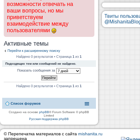
возможности отвечать на
ваши вопросы, но мы
Твиты пользов
приветствуем
@MishanitaBlo
взаимодействие между
пользователями
Активные темы
Перейти к расширенному поиску
Найдено 0 результатов • Страница
1
из
1
Подходящих тем или сообщений не найдено.
Показать сообщения за
Найдено 0 результатов • Страница
1
из
1
Список форумов
Создано на основе
phpBB
® Forum Software © phpBB
Limited
Русская поддержка phpBB
© Перепечатка материалов с сайта
mishanita.ru
запрещена