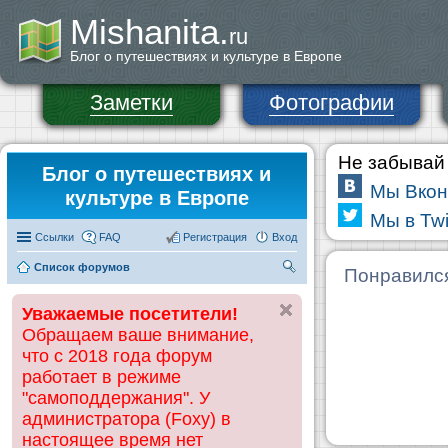
Mishanita.
ru
Блог о путешествиях и культуре в Европе
Заметки
Фотографии
Не забывай 
Блог о путешествиях и
Мы Вкон
культуре в Европе
Мы в Twi
Ссылки
FAQ
Регистрация
Вход
Список форумов
П
Понравилс
ои
Уважаемые посетители!
ск
Обращаем ваше внимание,
что с 2018 года форум
работает в режиме
"самоподдержания". У
администратора (Foxy) в
настоящее время нет