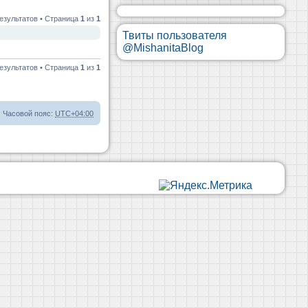
езультатов • Страница
1
из
1
Твиты пользователя
@MishanitaBlog
езультатов • Страница
1
из
1
Часовой пояс:
UTC+04:00