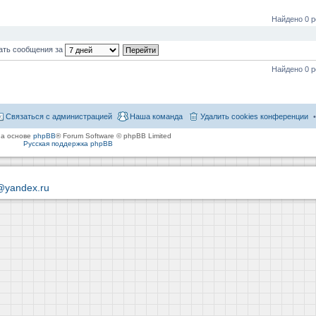
Найдено 0 р
ать сообщения за
Найдено 0 р
Связаться с администрацией
Наша команда
Удалить cookies конференции
на основе
phpBB
® Forum Software © phpBB Limited
Русская поддержка phpBB
@yandex.ru