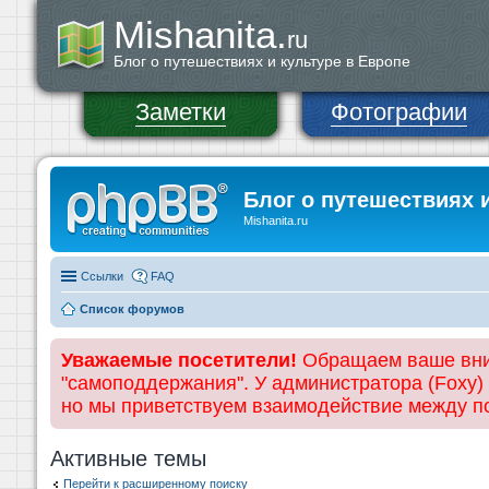
Mishanita.
ru
Блог о путешествиях и культуре в Европе
Заметки
Фотографии
Блог о путешествиях 
Mishanita.ru
Ссылки
FAQ
Список форумов
Уважаемые посетители!
Обращаем ваше вним
"самоподдержания". У администратора (Foxy)
но мы приветствуем взаимодействие между 
Активные темы
Перейти к расширенному поиску