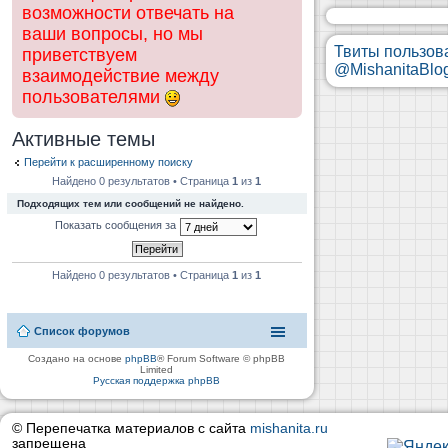
возможности отвечать на
ваши вопросы, но мы
Твиты пользов
приветствуем
@MishanitaBlo
взаимодействие между
пользователями
Активные темы
Перейти к расширенному поиску
Найдено 0 результатов • Страница
1
из
1
Подходящих тем или сообщений не найдено.
Показать сообщения за
Найдено 0 результатов • Страница
1
из
1
Список форумов
Создано на основе
phpBB
® Forum Software © phpBB
Limited
Русская поддержка phpBB
© Перепечатка материалов с сайта
mishanita.ru
запрещена