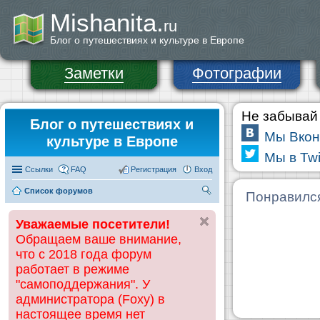
Mishanita.
ru
Блог о путешествиях и культуре в Европе
Заметки
Фотографии
Не забывай 
Блог о путешествиях и
Мы Вкон
культуре в Европе
Мы в Twi
Ссылки
FAQ
Регистрация
Вход
Список форумов
П
Понравилс
ои
Уважаемые посетители!
ск
Обращаем ваше внимание,
что с 2018 года форум
работает в режиме
"самоподдержания". У
администратора (Foxy) в
настоящее время нет