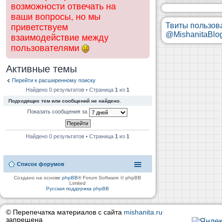
возможности отвечать на
ваши вопросы, но мы
Твиты пользов
приветствуем
@MishanitaBlo
взаимодействие между
пользователями
Активные темы
Перейти к расширенному поиску
Найдено 0 результатов • Страница
1
из
1
Подходящих тем или сообщений не найдено.
Показать сообщения за
Найдено 0 результатов • Страница
1
из
1
Список форумов
Создано на основе
phpBB
® Forum Software © phpBB
Limited
Русская поддержка phpBB
© Перепечатка материалов с сайта
mishanita.ru
запрещена