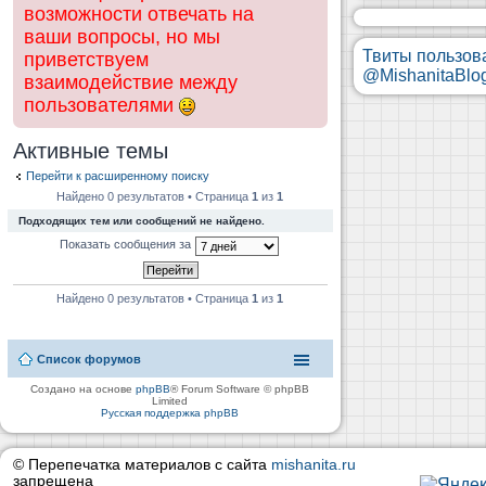
возможности отвечать на
ваши вопросы, но мы
Твиты пользов
приветствуем
@MishanitaBlo
взаимодействие между
пользователями
Активные темы
Перейти к расширенному поиску
Найдено 0 результатов • Страница
1
из
1
Подходящих тем или сообщений не найдено.
Показать сообщения за
Найдено 0 результатов • Страница
1
из
1
Список форумов
Создано на основе
phpBB
® Forum Software © phpBB
Limited
Русская поддержка phpBB
© Перепечатка материалов с сайта
mishanita.ru
запрещена