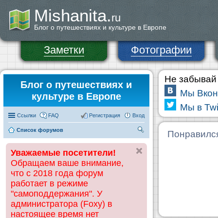
Mishanita.
ru
Блог о путешествиях и культуре в Европе
Заметки
Фотографии
Не забывай 
Блог о путешествиях и
Мы Вкон
культуре в Европе
Мы в Twi
Ссылки
FAQ
Регистрация
Вход
Список форумов
П
Понравилс
ои
Уважаемые посетители!
ск
Обращаем ваше внимание,
что с 2018 года форум
работает в режиме
"самоподдержания". У
администратора (Foxy) в
настоящее время нет