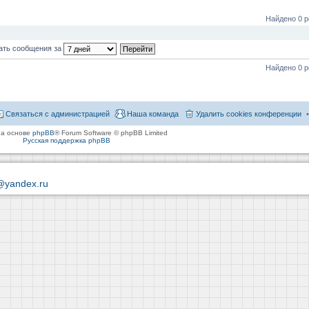
Найдено 0 р
ать сообщения за
Найдено 0 р
Связаться с администрацией
Наша команда
Удалить cookies конференции
на основе
phpBB
® Forum Software © phpBB Limited
Русская поддержка phpBB
@yandex.ru