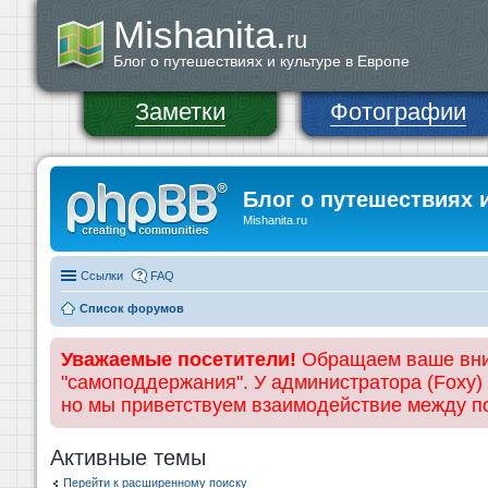
Mishanita.
ru
Блог о путешествиях и культуре в Европе
Заметки
Фотографии
Блог о путешествиях 
Mishanita.ru
Ссылки
FAQ
Список форумов
Уважаемые посетители!
Обращаем ваше вним
"самоподдержания". У администратора (Foxy)
но мы приветствуем взаимодействие между 
Активные темы
Перейти к расширенному поиску