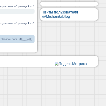
езультатов • Страница
1
из
1
Твиты пользователя
@MishanitaBlog
езультатов • Страница
1
из
1
Часовой пояс:
UTC+04:00