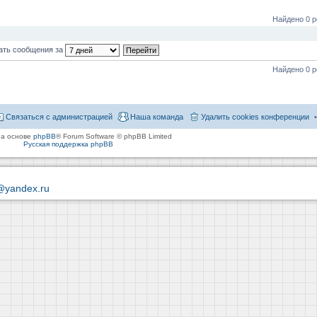
Найдено 0 р
ать сообщения за
Найдено 0 р
Связаться с администрацией
Наша команда
Удалить cookies конференции
на основе
phpBB
® Forum Software © phpBB Limited
Русская поддержка phpBB
@yandex.ru