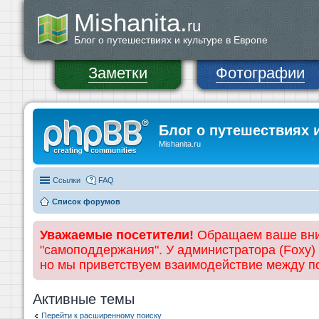
Mishanita.
ru
Блог о путешествиях и культуре в Европе
Заметки
Фотографии
Блог о путешествиях 
Mishanita.ru
Ссылки
FAQ
Список форумов
Уважаемые посетители!
Обращаем ваше вним
"самоподдержания". У администратора (Foxy)
но мы приветствуем взаимодействие между 
Активные темы
Перейти к расширенному поиску