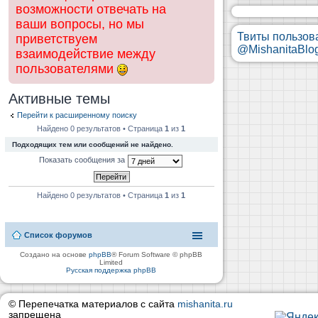
возможности отвечать на
ваши вопросы, но мы
Твиты пользов
приветствуем
@MishanitaBlo
взаимодействие между
пользователями
Активные темы
Перейти к расширенному поиску
Найдено 0 результатов • Страница
1
из
1
Подходящих тем или сообщений не найдено.
Показать сообщения за
Найдено 0 результатов • Страница
1
из
1
Список форумов
Создано на основе
phpBB
® Forum Software © phpBB
Limited
Русская поддержка phpBB
© Перепечатка материалов с сайта
mishanita.ru
запрещена