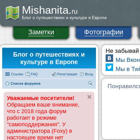
Mishanita.
ru
Блог о путешествиях и культуре в Европе
Заметки
Фотографии
Не забывай 
Блог о путешествиях и
Мы Вкон
культуре в Европе
Мы в Twi
Ссылки
FAQ
Регистрация
Вход
Список форумов
П
Понравилс
ои
Уважаемые посетители!
ск
Обращаем ваше внимание,
что с 2018 года форум
работает в режиме
"самоподдержания". У
администратора (Foxy) в
настоящее время нет