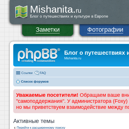
Mishanita.
ru
Блог о путешествиях и культуре в Европе
Заметки
Фотографии
Блог о путешествиях 
Mishanita.ru
Ссылки
FAQ
Список форумов
Уважаемые посетители!
Обращаем ваше вним
"самоподдержания". У администратора (Foxy)
но мы приветствуем взаимодействие между 
Активные темы
Перейти к расширенному поиску