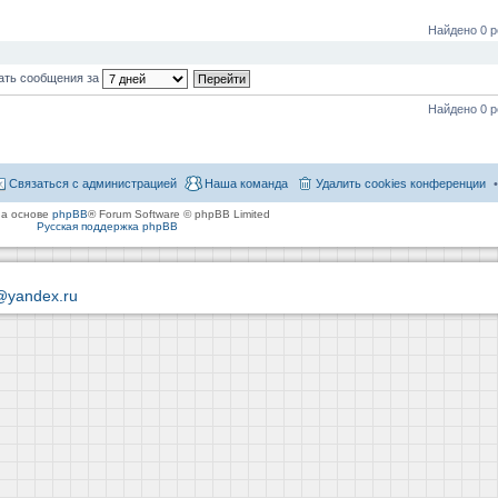
Найдено 0 р
ать сообщения за
Найдено 0 р
Связаться с администрацией
Наша команда
Удалить cookies конференции
на основе
phpBB
® Forum Software © phpBB Limited
Русская поддержка phpBB
@yandex.ru