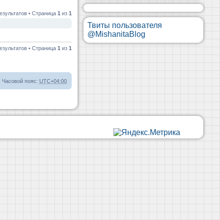
езультатов • Страница
1
из
1
Твиты пользователя
@MishanitaBlog
езультатов • Страница
1
из
1
Часовой пояс:
UTC+04:00