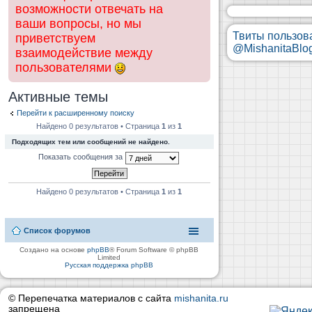
возможности отвечать на
ваши вопросы, но мы
Твиты пользов
приветствуем
@MishanitaBlo
взаимодействие между
пользователями
Активные темы
Перейти к расширенному поиску
Найдено 0 результатов • Страница
1
из
1
Подходящих тем или сообщений не найдено.
Показать сообщения за
Найдено 0 результатов • Страница
1
из
1
Список форумов
Создано на основе
phpBB
® Forum Software © phpBB
Limited
Русская поддержка phpBB
© Перепечатка материалов с сайта
mishanita.ru
запрещена