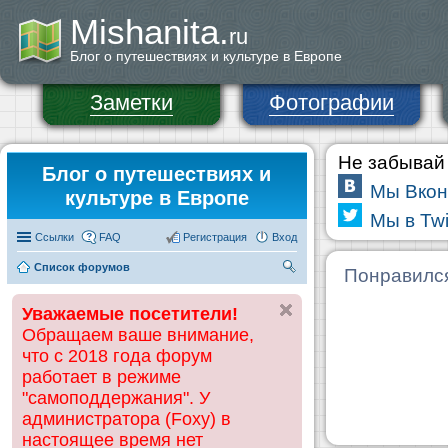
Mishanita.
ru
Блог о путешествиях и культуре в Европе
Заметки
Фотографии
Не забывай 
Блог о путешествиях и
Мы Вкон
культуре в Европе
Мы в Twi
Ссылки
FAQ
Регистрация
Вход
Список форумов
П
Понравилс
ои
Уважаемые посетители!
ск
Обращаем ваше внимание,
что с 2018 года форум
работает в режиме
"самоподдержания". У
администратора (Foxy) в
настоящее время нет