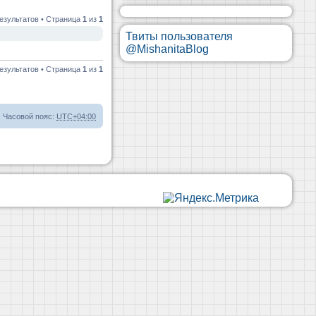
езультатов • Страница
1
из
1
Твиты пользователя
@MishanitaBlog
езультатов • Страница
1
из
1
Часовой пояс:
UTC+04:00