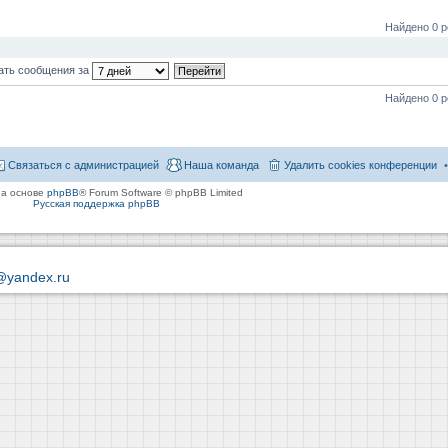
Найдено 0 р
ать сообщения за
Найдено 0 р
Связаться с администрацией
Наша команда
Удалить cookies конференции
на основе
phpBB
® Forum Software © phpBB Limited
Русская поддержка phpBB
@yandex.ru