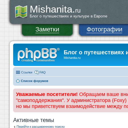
Mishanita.
ru
Блог о путешествиях и культуре в Европе
Заметки
Фотографии
Блог о путешествиях 
Mishanita.ru
Ссылки
FAQ
Список форумов
Уважаемые посетители!
Обращаем ваше вним
"самоподдержания". У администратора (Foxy)
но мы приветствуем взаимодействие между 
Активные темы
Перейти к расширенному поиску