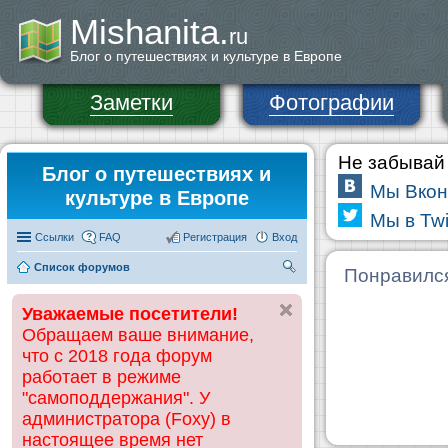
Mishanita.
ru
Блог о путешествиях и культуре в Европе
Заметки
Фотографии
Не забывай 
Блог о путешествиях и
Мы Вкон
культуре в Европе
Мы в Twi
Ссылки
FAQ
Регистрация
Вход
Список форумов
П
Понравилс
ои
Уважаемые посетители!
ск
Обращаем ваше внимание,
что с 2018 года форум
работает в режиме
"самоподдержания". У
администратора (Foxy) в
настоящее время нет