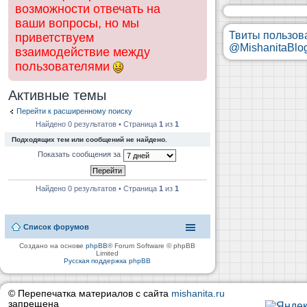
возможности отвечать на
ваши вопросы, но мы
Твиты пользов
приветствуем
@MishanitaBlo
взаимодействие между
пользователями
Активные темы
Перейти к расширенному поиску
Найдено 0 результатов • Страница
1
из
1
Подходящих тем или сообщений не найдено.
Показать сообщения за
Найдено 0 результатов • Страница
1
из
1
Список форумов
Создано на основе
phpBB
® Forum Software © phpBB
Limited
Русская поддержка phpBB
© Перепечатка материалов с сайта
mishanita.ru
запрещена