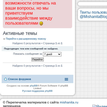
возможности отвечать на
ваши вопросы, но мы
Твиты пользов
приветствуем
@MishanitaBlo
взаимодействие между
пользователями
Активные темы
Перейти к расширенному поиску
Найдено 0 результатов • Страница
1
из
1
Подходящих тем или сообщений не найдено.
Показать сообщения за
Найдено 0 результатов • Страница
1
из
1
Список форумов
Создано на основе
phpBB
® Forum Software © phpBB
Limited
Русская поддержка phpBB
© Перепечатка материалов с сайта
mishanita.ru
запрещена