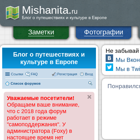
Mishanita.
ru
Блог о путешествиях и культуре в Европе
Заметки
Фотографии
Не забывай 
Блог о путешествиях и
Мы Вкон
культуре в Европе
Мы в Twi
Ссылки
FAQ
Регистрация
Вход
Список форумов
П
Понравилс
ои
Уважаемые посетители!
ск
Обращаем ваше внимание,
что с 2018 года форум
работает в режиме
"самоподдержания". У
администратора (Foxy) в
настоящее время нет