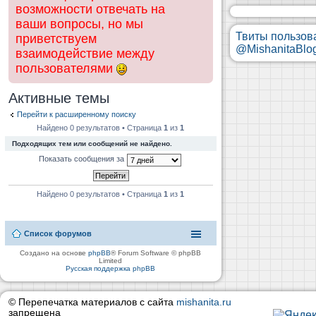
возможности отвечать на
ваши вопросы, но мы
Твиты пользов
приветствуем
@MishanitaBlo
взаимодействие между
пользователями
Активные темы
Перейти к расширенному поиску
Найдено 0 результатов • Страница
1
из
1
Подходящих тем или сообщений не найдено.
Показать сообщения за
Найдено 0 результатов • Страница
1
из
1
Список форумов
Создано на основе
phpBB
® Forum Software © phpBB
Limited
Русская поддержка phpBB
© Перепечатка материалов с сайта
mishanita.ru
запрещена