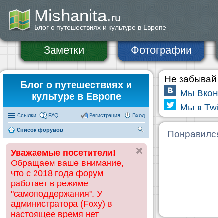
Mishanita.
ru
Блог о путешествиях и культуре в Европе
Заметки
Фотографии
Не забывай 
Блог о путешествиях и
Мы Вкон
культуре в Европе
Мы в Twi
Ссылки
FAQ
Регистрация
Вход
Список форумов
П
Понравилс
ои
Уважаемые посетители!
ск
Обращаем ваше внимание,
что с 2018 года форум
работает в режиме
"самоподдержания". У
администратора (Foxy) в
настоящее время нет