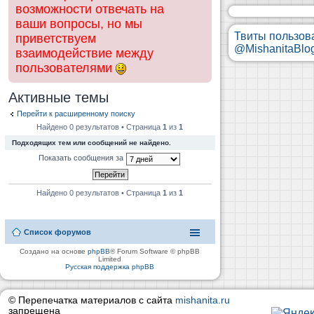
возможности отвечать на
ваши вопросы, но мы
Твиты пользов
приветствуем
@MishanitaBlo
взаимодействие между
пользователями
Активные темы
Перейти к расширенному поиску
Найдено 0 результатов • Страница
1
из
1
Подходящих тем или сообщений не найдено.
Показать сообщения за
Найдено 0 результатов • Страница
1
из
1
Список форумов
Создано на основе
phpBB
® Forum Software © phpBB
Limited
Русская поддержка phpBB
© Перепечатка материалов с сайта
mishanita.ru
запрещена