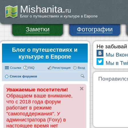
Mishanita.
ru
Блог о путешествиях и культуре в Европе
Заметки
Фотографии
Не забывай 
Блог о путешествиях и
Мы Вкон
культуре в Европе
Мы в Twi
Ссылки
FAQ
Регистрация
Вход
Список форумов
П
Понравилс
ои
Уважаемые посетители!
ск
Обращаем ваше внимание,
что с 2018 года форум
работает в режиме
"самоподдержания". У
администратора (Foxy) в
настоящее время нет