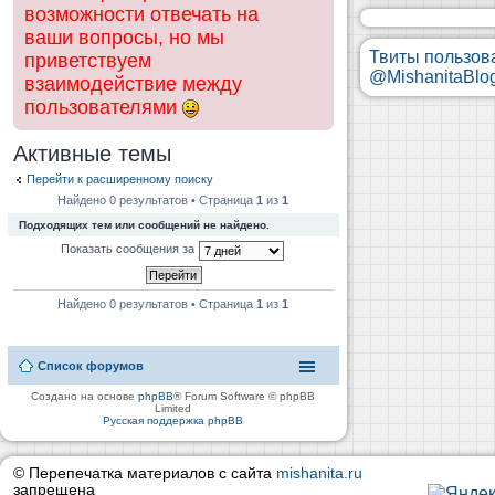
возможности отвечать на
ваши вопросы, но мы
Твиты пользов
приветствуем
@MishanitaBlo
взаимодействие между
пользователями
Активные темы
Перейти к расширенному поиску
Найдено 0 результатов • Страница
1
из
1
Подходящих тем или сообщений не найдено.
Показать сообщения за
Найдено 0 результатов • Страница
1
из
1
Список форумов
Создано на основе
phpBB
® Forum Software © phpBB
Limited
Русская поддержка phpBB
© Перепечатка материалов с сайта
mishanita.ru
запрещена