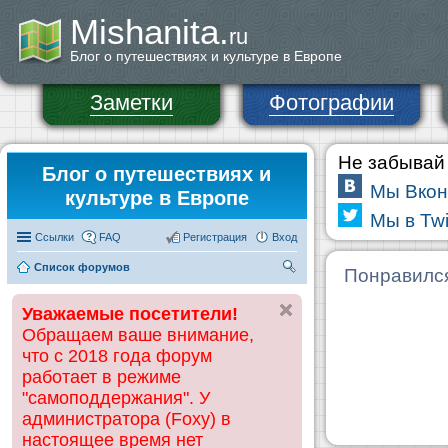
Mishanita.
ru
Блог о путешествиях и культуре в Европе
Заметки
Фотографии
Не забывай 
Блог о путешествиях и
Мы Вкон
культуре в Европе
Мы в Twi
Ссылки
FAQ
Регистрация
Вход
Список форумов
П
Понравилс
ои
Уважаемые посетители!
ск
Обращаем ваше внимание,
что с 2018 года форум
работает в режиме
"самоподдержания". У
администратора (Foxy) в
настоящее время нет