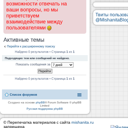
возможности отвечать на
ваши вопросы, но мы
Твиты пользов
приветствуем
@MishanitaBlo
взаимодействие между
пользователями
Активные темы
Перейти к расширенному поиску
Найдено 0 результатов • Страница
1
из
1
Подходящих тем или сообщений не найдено.
Показать сообщения за
Найдено 0 результатов • Страница
1
из
1
Список форумов
Создано на основе
phpBB
® Forum Software © phpBB
Limited
Русская поддержка phpBB
© Перепечатка материалов с сайта
mishanita.ru
запрещена