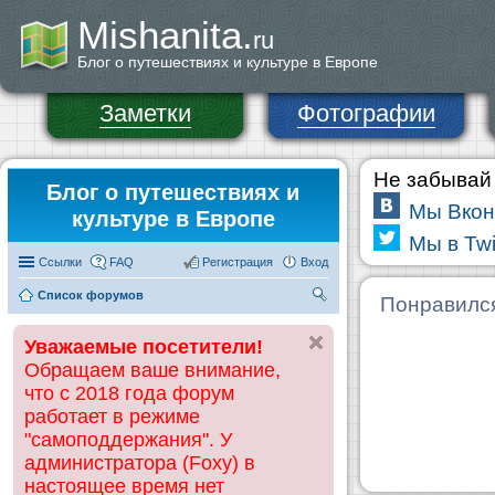
Mishanita.
ru
Блог о путешествиях и культуре в Европе
Заметки
Фотографии
Не забывай 
Блог о путешествиях и
Мы Вкон
культуре в Европе
Мы в Twi
Ссылки
FAQ
Регистрация
Вход
Список форумов
П
Понравилс
ои
Уважаемые посетители!
ск
Обращаем ваше внимание,
что с 2018 года форум
работает в режиме
"самоподдержания". У
администратора (Foxy) в
настоящее время нет