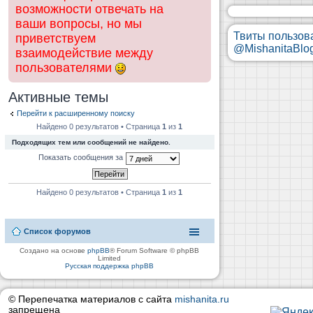
возможности отвечать на
ваши вопросы, но мы
Твиты пользов
приветствуем
@MishanitaBlo
взаимодействие между
пользователями
Активные темы
Перейти к расширенному поиску
Найдено 0 результатов • Страница
1
из
1
Подходящих тем или сообщений не найдено.
Показать сообщения за
Найдено 0 результатов • Страница
1
из
1
Список форумов
Создано на основе
phpBB
® Forum Software © phpBB
Limited
Русская поддержка phpBB
© Перепечатка материалов с сайта
mishanita.ru
запрещена