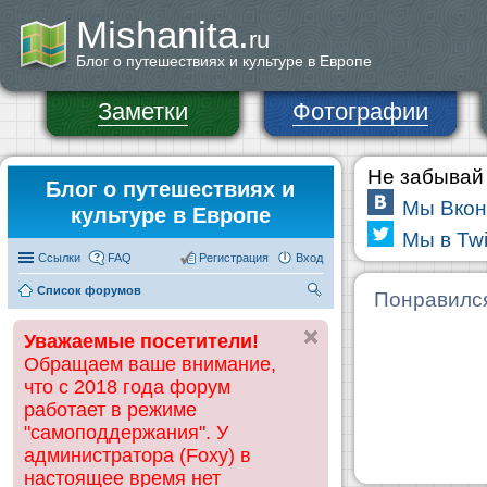
Mishanita.
ru
Блог о путешествиях и культуре в Европе
Заметки
Фотографии
Не забывай 
Блог о путешествиях и
Мы Вкон
культуре в Европе
Мы в Twi
Ссылки
FAQ
Регистрация
Вход
Список форумов
П
Понравилс
ои
Уважаемые посетители!
ск
Обращаем ваше внимание,
что с 2018 года форум
работает в режиме
"самоподдержания". У
администратора (Foxy) в
настоящее время нет