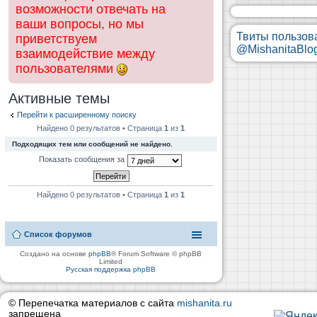
возможности отвечать на
ваши вопросы, но мы
Твиты пользов
приветствуем
@MishanitaBlo
взаимодействие между
пользователями
Активные темы
Перейти к расширенному поиску
Найдено 0 результатов • Страница
1
из
1
Подходящих тем или сообщений не найдено.
Показать сообщения за
Найдено 0 результатов • Страница
1
из
1
Список форумов
Создано на основе
phpBB
® Forum Software © phpBB
Limited
Русская поддержка phpBB
© Перепечатка материалов с сайта
mishanita.ru
запрещена