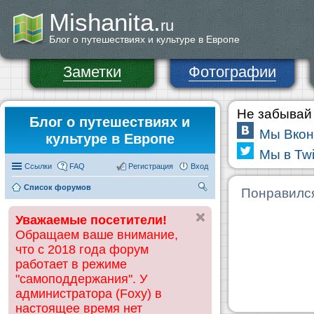
Mishanita.
ru
Блог о путешествиях и культуре в Европе
Заметки
Фотографии
Не забывай 
Блог о путешествиях и
Мы Вкон
культуре в Европе
Мы в Twi
Ссылки
FAQ
Регистрация
Вход
Список форумов
П
Понравилс
ои
Уважаемые посетители!
ск
Обращаем ваше внимание,
что с 2018 года форум
работает в режиме
"самоподдержания". У
администратора (Foxy) в
настоящее время нет