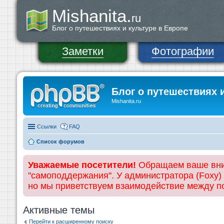
Mishanita.
ru
Блог о путешествиях и культуре в Европе
Заметки
Фотографии
Блог о путешествиях 
Mishanita.ru
Ссылки
FAQ
Список форумов
Уважаемые посетители!
Обращаем ваше вним
"самоподдержания". У администратора (Foxy)
но мы приветствуем взаимодействие между 
Активные темы
Перейти к расширенному поиску