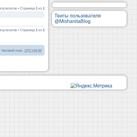
езультатов • Страница
1
из
1
Твиты пользователя
@MishanitaBlog
езультатов • Страница
1
из
1
Часовой пояс:
UTC+04:00