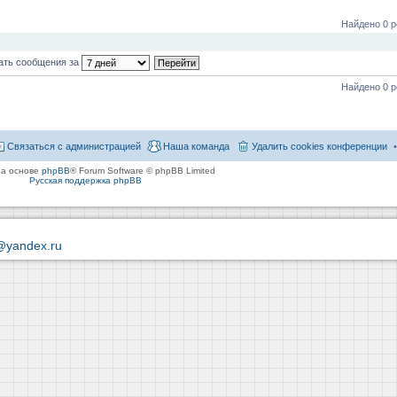
Найдено 0 р
ать сообщения за
Найдено 0 р
Связаться с администрацией
Наша команда
Удалить cookies конференции
на основе
phpBB
® Forum Software © phpBB Limited
Русская поддержка phpBB
@yandex.ru