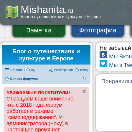
Mishanita.
ru
Блог о путешествиях и культуре в Европе
Заметки
Фотографии
Не забывай 
Блог о путешествиях и
Мы Вкон
культуре в Европе
Мы в Twi
Ссылки
FAQ
Регистрация
Вход
Список форумов
П
Понравилс
ои
Уважаемые посетители!
ск
Обращаем ваше внимание,
что с 2018 года форум
работает в режиме
"самоподдержания". У
администратора (Foxy) в
настоящее время нет