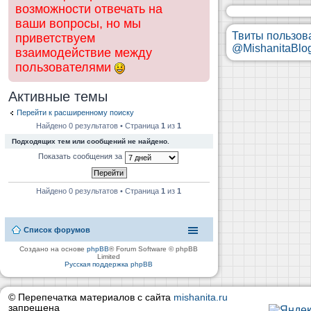
возможности отвечать на
ваши вопросы, но мы
Твиты пользов
приветствуем
@MishanitaBlo
взаимодействие между
пользователями
Активные темы
Перейти к расширенному поиску
Найдено 0 результатов • Страница
1
из
1
Подходящих тем или сообщений не найдено.
Показать сообщения за
Найдено 0 результатов • Страница
1
из
1
Список форумов
Создано на основе
phpBB
® Forum Software © phpBB
Limited
Русская поддержка phpBB
© Перепечатка материалов с сайта
mishanita.ru
запрещена