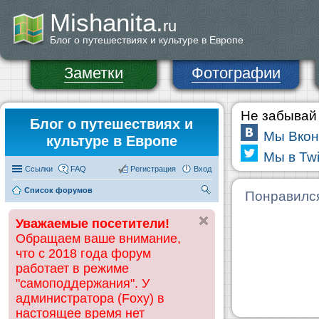
Mishanita.
ru
Блог о путешествиях и культуре в Европе
Заметки
Фотографии
Не забывай 
Блог о путешествиях и
Мы Вкон
культуре в Европе
Мы в Twi
Ссылки
FAQ
Регистрация
Вход
Список форумов
П
Понравилс
ои
Уважаемые посетители!
ск
Обращаем ваше внимание,
что с 2018 года форум
работает в режиме
"самоподдержания". У
администратора (Foxy) в
настоящее время нет