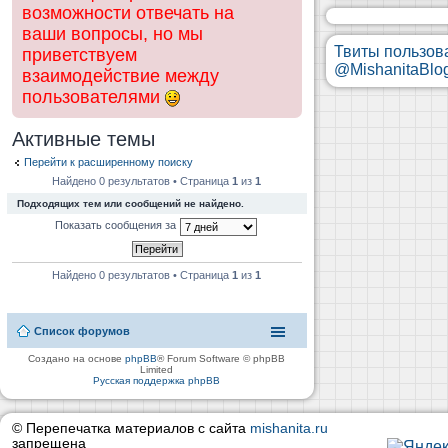
возможности отвечать на
ваши вопросы, но мы
Твиты пользов
приветствуем
@MishanitaBlo
взаимодействие между
пользователями
Активные темы
Перейти к расширенному поиску
Найдено 0 результатов • Страница
1
из
1
Подходящих тем или сообщений не найдено.
Показать сообщения за
Найдено 0 результатов • Страница
1
из
1
Список форумов
Создано на основе
phpBB
® Forum Software © phpBB
Limited
Русская поддержка phpBB
© Перепечатка материалов с сайта
mishanita.ru
запрещена