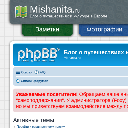
Mishanita.
ru
Блог о путешествиях и культуре в Европе
Заметки
Фотографии
Блог о путешествиях 
Mishanita.ru
Ссылки
FAQ
Список форумов
Уважаемые посетители!
Обращаем ваше вним
"самоподдержания". У администратора (Foxy)
но мы приветствуем взаимодействие между 
Активные темы
Перейти к расширенному поиску