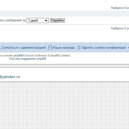
Найдено 0 р
ать сообщения за
Найдено 0 р
Связаться с администрацией
Наша команда
Удалить cookies конференции
на основе
phpBB
® Forum Software © phpBB Limited
Русская поддержка phpBB
@yandex.ru