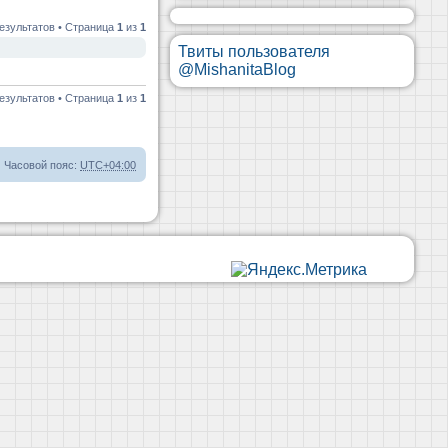
езультатов • Страница
1
из
1
Твиты пользователя
@MishanitaBlog
езультатов • Страница
1
из
1
Часовой пояс:
UTC+04:00