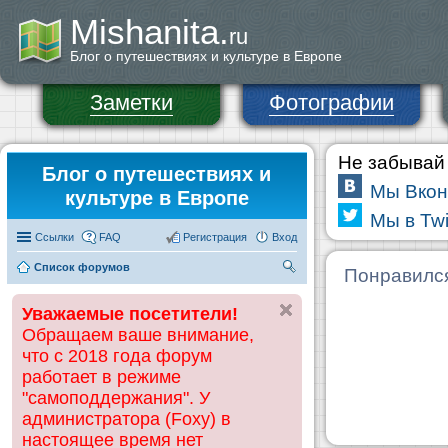
Mishanita.
ru
Блог о путешествиях и культуре в Европе
Заметки
Фотографии
Не забывай 
Блог о путешествиях и
Мы Вкон
культуре в Европе
Мы в Twi
Ссылки
FAQ
Регистрация
Вход
Список форумов
П
Понравилс
ои
Уважаемые посетители!
ск
Обращаем ваше внимание,
что с 2018 года форум
работает в режиме
"самоподдержания". У
администратора (Foxy) в
настоящее время нет