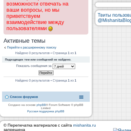
возможности отвечать на
ваши вопросы, но мы
Твиты пользов
приветствуем
@MishanitaBlo
взаимодействие между
пользователями
Активные темы
Перейти к расширенному поиску
Найдено 0 результатов • Страница
1
из
1
Подходящих тем или сообщений не найдено.
Показать сообщения за
Найдено 0 результатов • Страница
1
из
1
Список форумов
Создано на основе
phpBB
® Forum Software © phpBB
Limited
Русская поддержка phpBB
© Перепечатка материалов с сайта
mishanita.ru
запрещена