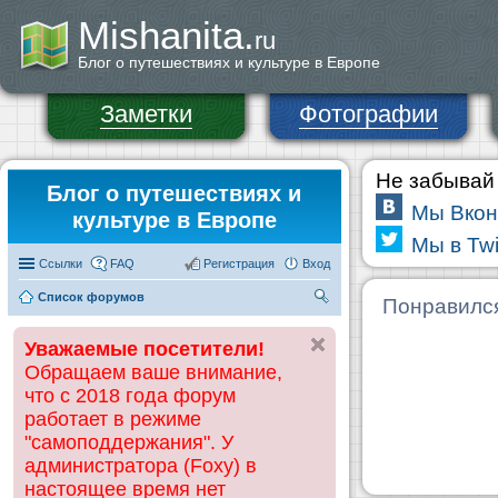
Mishanita.
ru
Блог о путешествиях и культуре в Европе
Заметки
Фотографии
Не забывай 
Блог о путешествиях и
Мы Вкон
культуре в Европе
Мы в Twi
Ссылки
FAQ
Регистрация
Вход
Список форумов
П
Понравилс
ои
Уважаемые посетители!
ск
Обращаем ваше внимание,
что с 2018 года форум
работает в режиме
"самоподдержания". У
администратора (Foxy) в
настоящее время нет