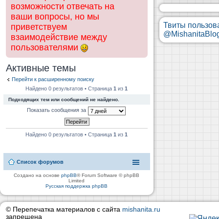
возможности отвечать на
ваши вопросы, но мы
Твиты пользов
приветствуем
@MishanitaBlo
взаимодействие между
пользователями
Активные темы
Перейти к расширенному поиску
Найдено 0 результатов • Страница
1
из
1
Подходящих тем или сообщений не найдено.
Показать сообщения за
Найдено 0 результатов • Страница
1
из
1
Список форумов
Создано на основе
phpBB
® Forum Software © phpBB
Limited
Русская поддержка phpBB
© Перепечатка материалов с сайта
mishanita.ru
запрещена