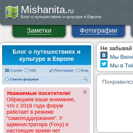
Mishanita.
ru
Блог о путешествиях и культуре в Европе
Заметки
Фотографии
Не забывай 
Блог о путешествиях и
Мы Вкон
культуре в Европе
Мы в Twi
Ссылки
FAQ
Регистрация
Вход
Список форумов
П
Понравилс
ои
Уважаемые посетители!
ск
Обращаем ваше внимание,
что с 2018 года форум
работает в режиме
"самоподдержания". У
администратора (Foxy) в
настоящее время нет