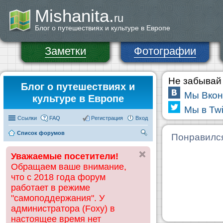
Mishanita.
ru
Блог о путешествиях и культуре в Европе
Заметки
Фотографии
Не забывай 
Блог о путешествиях и
Мы Вкон
культуре в Европе
Мы в Twi
Ссылки
FAQ
Регистрация
Вход
Список форумов
П
Понравилс
ои
Уважаемые посетители!
ск
Обращаем ваше внимание,
что с 2018 года форум
работает в режиме
"самоподдержания". У
администратора (Foxy) в
настоящее время нет