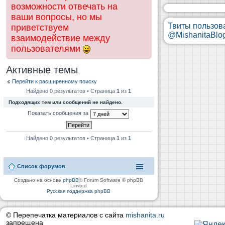
возможности отвечать на
ваши вопросы, но мы
Твиты пользов
приветствуем
@MishanitaBlo
взаимодействие между
пользователями
Активные темы
Перейти к расширенному поиску
Найдено 0 результатов • Страница
1
из
1
Подходящих тем или сообщений не найдено.
Показать сообщения за
Найдено 0 результатов • Страница
1
из
1
Список форумов
Создано на основе
phpBB
® Forum Software © phpBB
Limited
Русская поддержка phpBB
© Перепечатка материалов с сайта
mishanita.ru
запрещена