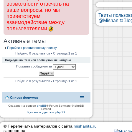
возможности отвечать на
ваши вопросы, но мы
Твиты пользов
приветствуем
@MishanitaBlo
взаимодействие между
пользователями
Активные темы
Перейти к расширенному поиску
Найдено 0 результатов • Страница
1
из
1
Подходящих тем или сообщений не найдено.
Показать сообщения за
Найдено 0 результатов • Страница
1
из
1
Список форумов
Создано на основе
phpBB
® Forum Software © phpBB
Limited
Русская поддержка phpBB
© Перепечатка материалов с сайта
mishanita.ru
запрещена