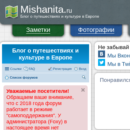
Mishanita.
ru
Блог о путешествиях и культуре в Европе
Заметки
Фотографии
Не забывай 
Блог о путешествиях и
Мы Вкон
культуре в Европе
Мы в Twi
Ссылки
FAQ
Регистрация
Вход
Список форумов
П
Понравилс
ои
Уважаемые посетители!
ск
Обращаем ваше внимание,
что с 2018 года форум
работает в режиме
"самоподдержания". У
администратора (Foxy) в
настоящее время нет