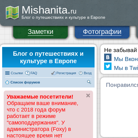
Mishanita.
ru
Блог о путешествиях и культуре в Европе
Заметки
Фотографии
Не забывай 
Блог о путешествиях и
Мы Вкон
культуре в Европе
Мы в Twi
Ссылки
FAQ
Регистрация
Вход
Список форумов
П
Понравилс
ои
Уважаемые посетители!
ск
Обращаем ваше внимание,
что с 2018 года форум
работает в режиме
"самоподдержания". У
администратора (Foxy) в
настоящее время нет