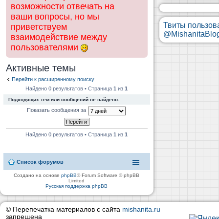
возможности отвечать на
ваши вопросы, но мы
Твиты пользов
приветствуем
@MishanitaBlo
взаимодействие между
пользователями
Активные темы
Перейти к расширенному поиску
Найдено 0 результатов • Страница
1
из
1
Подходящих тем или сообщений не найдено.
Показать сообщения за
Найдено 0 результатов • Страница
1
из
1
Список форумов
Создано на основе
phpBB
® Forum Software © phpBB
Limited
Русская поддержка phpBB
© Перепечатка материалов с сайта
mishanita.ru
запрещена