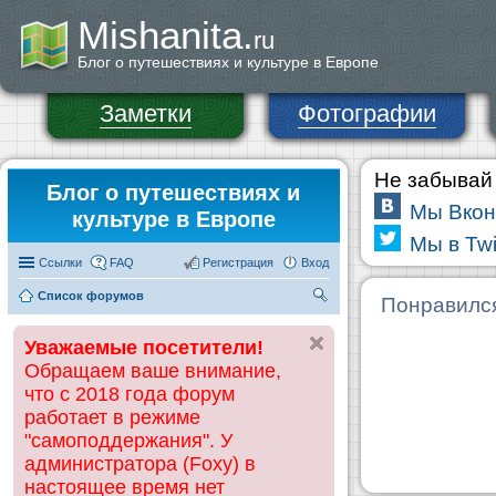
Mishanita.
ru
Блог о путешествиях и культуре в Европе
Заметки
Фотографии
Не забывай 
Блог о путешествиях и
Мы Вкон
культуре в Европе
Мы в Twi
Ссылки
FAQ
Регистрация
Вход
Список форумов
П
Понравилс
ои
Уважаемые посетители!
ск
Обращаем ваше внимание,
что с 2018 года форум
работает в режиме
"самоподдержания". У
администратора (Foxy) в
настоящее время нет