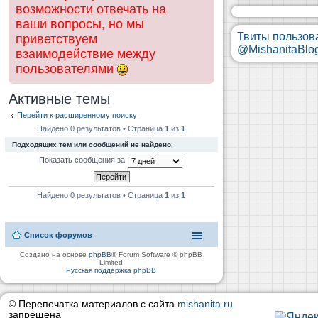
возможности отвечать на
ваши вопросы, но мы
Твиты пользов
приветствуем
@MishanitaBlo
взаимодействие между
пользователями
Активные темы
Перейти к расширенному поиску
Найдено 0 результатов • Страница
1
из
1
Подходящих тем или сообщений не найдено.
Показать сообщения за
Найдено 0 результатов • Страница
1
из
1
Список форумов
Создано на основе
phpBB
® Forum Software © phpBB
Limited
Русская поддержка phpBB
© Перепечатка материалов с сайта
mishanita.ru
запрещена