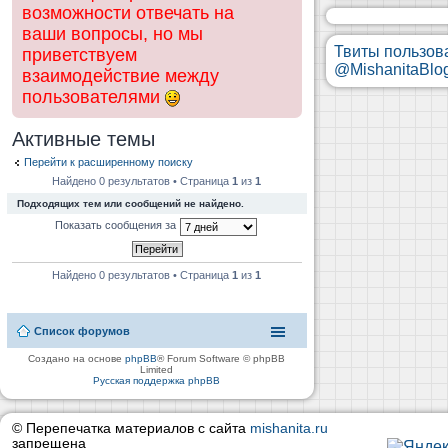
возможности отвечать на
ваши вопросы, но мы
Твиты пользов
приветствуем
@MishanitaBlo
взаимодействие между
пользователями
Активные темы
Перейти к расширенному поиску
Найдено 0 результатов • Страница
1
из
1
Подходящих тем или сообщений не найдено.
Показать сообщения за
Найдено 0 результатов • Страница
1
из
1
Список форумов
Создано на основе
phpBB
® Forum Software © phpBB
Limited
Русская поддержка phpBB
© Перепечатка материалов с сайта
mishanita.ru
запрещена