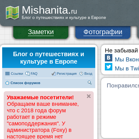
Mishanita.
ru
Блог о путешествиях и культуре в Европе
Заметки
Фотографии
Не забывай 
Блог о путешествиях и
Мы Вкон
культуре в Европе
Мы в Twi
Ссылки
FAQ
Регистрация
Вход
Список форумов
П
Понравилс
ои
Уважаемые посетители!
ск
Обращаем ваше внимание,
что с 2018 года форум
работает в режиме
"самоподдержания". У
администратора (Foxy) в
настоящее время нет