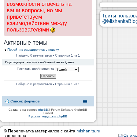
возможности отвечать на
ваши вопросы, но мы
Твиты пользов
приветствуем
@MishanitaBlo
взаимодействие между
пользователями
Активные темы
Перейти к расширенному поиску
Найдено 0 результатов • Страница
1
из
1
Подходящих тем или сообщений не найдено.
Показать сообщения за
Найдено 0 результатов • Страница
1
из
1
Список форумов
Создано на основе
phpBB
® Forum Software © phpBB
Limited
Русская поддержка phpBB
© Перепечатка материалов с сайта
mishanita.ru
запрещена