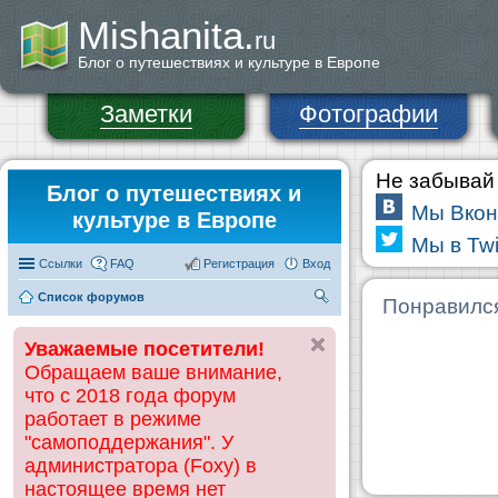
Mishanita.
ru
Блог о путешествиях и культуре в Европе
Заметки
Фотографии
Не забывай 
Блог о путешествиях и
Мы Вкон
культуре в Европе
Мы в Twi
Ссылки
FAQ
Регистрация
Вход
Список форумов
П
Понравилс
ои
Уважаемые посетители!
ск
Обращаем ваше внимание,
что с 2018 года форум
работает в режиме
"самоподдержания". У
администратора (Foxy) в
настоящее время нет