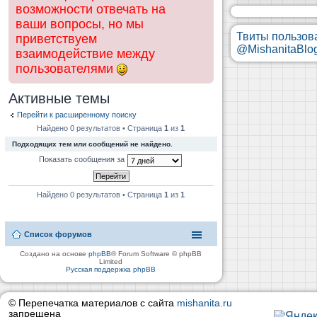
возможности отвечать на
ваши вопросы, но мы
Твиты пользов
приветствуем
@MishanitaBlo
взаимодействие между
пользователями
Активные темы
Перейти к расширенному поиску
Найдено 0 результатов • Страница
1
из
1
Подходящих тем или сообщений не найдено.
Показать сообщения за
Найдено 0 результатов • Страница
1
из
1
Список форумов
Создано на основе
phpBB
® Forum Software © phpBB
Limited
Русская поддержка phpBB
© Перепечатка материалов с сайта
mishanita.ru
запрещена