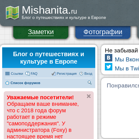
Mishanita.
ru
Блог о путешествиях и культуре в Европе
Заметки
Фотографии
Не забывай 
Блог о путешествиях и
Мы Вкон
культуре в Европе
Мы в Twi
Ссылки
FAQ
Регистрация
Вход
Список форумов
П
Понравилс
ои
Уважаемые посетители!
ск
Обращаем ваше внимание,
что с 2018 года форум
работает в режиме
"самоподдержания". У
администратора (Foxy) в
настоящее время нет