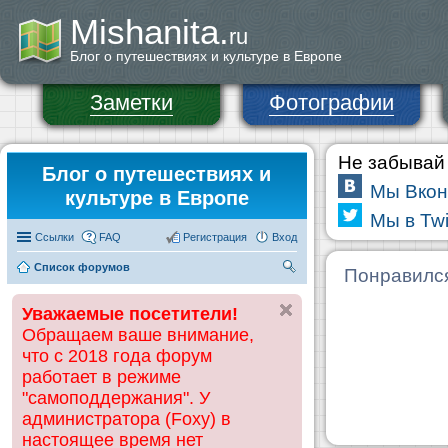
Mishanita.
ru
Блог о путешествиях и культуре в Европе
Заметки
Фотографии
Не забывай 
Блог о путешествиях и
Мы Вкон
культуре в Европе
Мы в Twi
Ссылки
FAQ
Регистрация
Вход
Список форумов
П
Понравилс
ои
Уважаемые посетители!
ск
Обращаем ваше внимание,
что с 2018 года форум
работает в режиме
"самоподдержания". У
администратора (Foxy) в
настоящее время нет