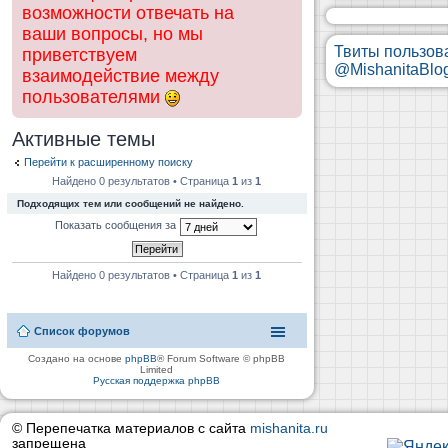
возможности отвечать на
ваши вопросы, но мы
Твиты пользов
приветствуем
@MishanitaBlo
взаимодействие между
пользователями
Активные темы
Перейти к расширенному поиску
Найдено 0 результатов • Страница
1
из
1
Подходящих тем или сообщений не найдено.
Показать сообщения за
Найдено 0 результатов • Страница
1
из
1
Список форумов
Создано на основе
phpBB
® Forum Software © phpBB
Limited
Русская поддержка phpBB
© Перепечатка материалов с сайта
mishanita.ru
запрещена