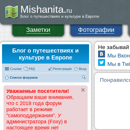
Mishanita.
ru
Блог о путешествиях и культуре в Европе
Заметки
Фотографии
Не забывай 
Блог о путешествиях и
Мы Вкон
культуре в Европе
Мы в Twi
Ссылки
FAQ
Регистрация
Вход
Список форумов
П
Понравилс
ои
Уважаемые посетители!
ск
Обращаем ваше внимание,
что с 2018 года форум
работает в режиме
"самоподдержания". У
администратора (Foxy) в
настоящее время нет