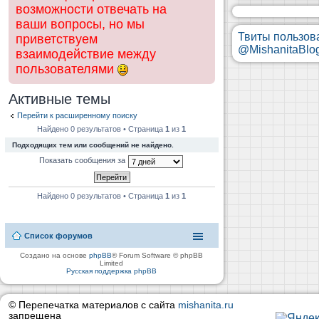
возможности отвечать на
ваши вопросы, но мы
Твиты пользов
приветствуем
@MishanitaBlo
взаимодействие между
пользователями
Активные темы
Перейти к расширенному поиску
Найдено 0 результатов • Страница
1
из
1
Подходящих тем или сообщений не найдено.
Показать сообщения за
Найдено 0 результатов • Страница
1
из
1
Список форумов
Создано на основе
phpBB
® Forum Software © phpBB
Limited
Русская поддержка phpBB
© Перепечатка материалов с сайта
mishanita.ru
запрещена