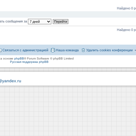
Найдено 0 р
ать сообщения за
Найдено 0 р
Связаться с администрацией
Наша команда
Удалить cookies конференции
на основе
phpBB
® Forum Software © phpBB Limited
Русская поддержка phpBB
@yandex.ru