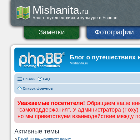
Mishanita.
ru
Блог о путешествиях и культуре в Европе
Заметки
Фотографии
Блог о путешествиях 
Mishanita.ru
Ссылки
FAQ
Список форумов
Уважаемые посетители!
Обращаем ваше вним
"самоподдержания". У администратора (Foxy)
но мы приветствуем взаимодействие между 
Активные темы
Перейти к расширенному поиску