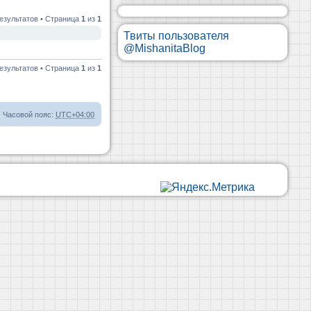
езультатов • Страница
1
из
1
Твиты пользователя
@MishanitaBlog
езультатов • Страница
1
из
1
Часовой пояс:
UTC+04:00