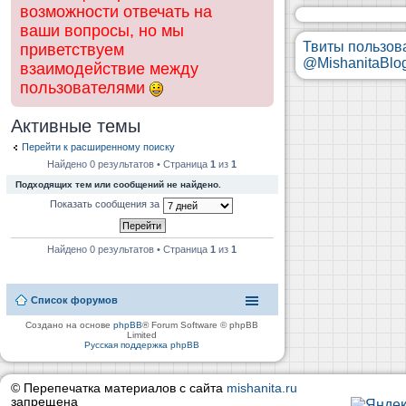
возможности отвечать на
ваши вопросы, но мы
Твиты пользов
приветствуем
@MishanitaBlo
взаимодействие между
пользователями
Активные темы
Перейти к расширенному поиску
Найдено 0 результатов • Страница
1
из
1
Подходящих тем или сообщений не найдено.
Показать сообщения за
Найдено 0 результатов • Страница
1
из
1
Список форумов
Создано на основе
phpBB
® Forum Software © phpBB
Limited
Русская поддержка phpBB
© Перепечатка материалов с сайта
mishanita.ru
запрещена