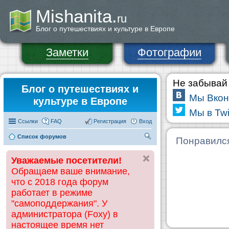
Mishanita.
ru
Блог о путешествиях и культуре в Европе
Заметки
Фотографии
Не забывай 
Блог о путешествиях и
Мы Вкон
культуре в Европе
Мы в Twi
Ссылки
FAQ
Регистрация
Вход
Список форумов
П
Понравилс
ои
Уважаемые посетители!
ск
Обращаем ваше внимание,
что с 2018 года форум
работает в режиме
"самоподдержания". У
администратора (Foxy) в
настоящее время нет