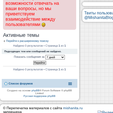
возможности отвечать на
ваши вопросы, но мы
Твиты пользов
приветствуем
@MishanitaBlo
взаимодействие между
пользователями
Активные темы
Перейти к расширенному поиску
Найдено 0 результатов • Страница
1
из
1
Подходящих тем или сообщений не найдено.
Показать сообщения за
Найдено 0 результатов • Страница
1
из
1
Список форумов
Создано на основе
phpBB
® Forum Software © phpBB
Limited
Русская поддержка phpBB
© Перепечатка материалов с сайта
mishanita.ru
запрещена