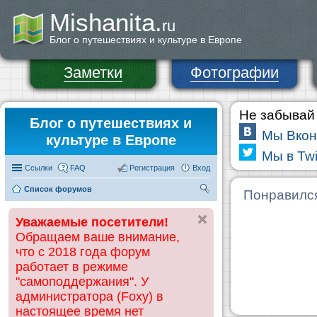
Mishanita.
ru
Блог о путешествиях и культуре в Европе
Заметки
Фотографии
Не забывай 
Блог о путешествиях и
Мы Вкон
культуре в Европе
Мы в Twi
Ссылки
FAQ
Регистрация
Вход
Список форумов
П
Понравилс
ои
Уважаемые посетители!
ск
Обращаем ваше внимание,
что с 2018 года форум
работает в режиме
"самоподдержания". У
администратора (Foxy) в
настоящее время нет