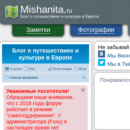
Mishanita.
ru
Блог о путешествиях и культуре в Европе
Заметки
Фотографии
Не забывай 
Блог о путешествиях и
Мы Вкон
культуре в Европе
Мы в Twi
Ссылки
FAQ
Регистрация
Вход
Список форумов
П
Понравилс
ои
Уважаемые посетители!
ск
Обращаем ваше внимание,
что с 2018 года форум
работает в режиме
"самоподдержания". У
администратора (Foxy) в
настоящее время нет