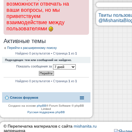
возможности отвечать на
ваши вопросы, но мы
Твиты пользов
приветствуем
@MishanitaBlo
взаимодействие между
пользователями
Активные темы
Перейти к расширенному поиску
Найдено 0 результатов • Страница
1
из
1
Подходящих тем или сообщений не найдено.
Показать сообщения за
Найдено 0 результатов • Страница
1
из
1
Список форумов
Создано на основе
phpBB
® Forum Software © phpBB
Limited
Русская поддержка phpBB
© Перепечатка материалов с сайта
mishanita.ru
запрещена