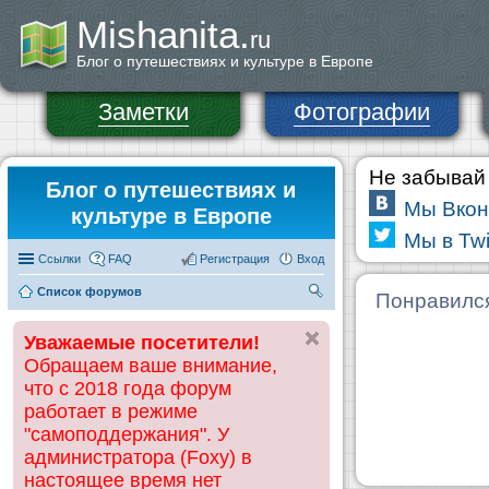
Mishanita.
ru
Блог о путешествиях и культуре в Европе
Заметки
Фотографии
Не забывай 
Блог о путешествиях и
Мы Вкон
культуре в Европе
Мы в Twi
Ссылки
FAQ
Регистрация
Вход
Список форумов
П
Понравилс
ои
Уважаемые посетители!
ск
Обращаем ваше внимание,
что с 2018 года форум
работает в режиме
"самоподдержания". У
администратора (Foxy) в
настоящее время нет