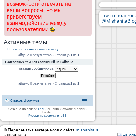
возможности отвечать на
ваши вопросы, но мы
Твиты пользов
приветствуем
@MishanitaBlo
взаимодействие между
пользователями
Активные темы
Перейти к расширенному поиску
Найдено 0 результатов • Страница
1
из
1
Подходящих тем или сообщений не найдено.
Показать сообщения за
Найдено 0 результатов • Страница
1
из
1
Список форумов
Создано на основе
phpBB
® Forum Software © phpBB
Limited
Русская поддержка phpBB
© Перепечатка материалов с сайта
mishanita.ru
запрещена