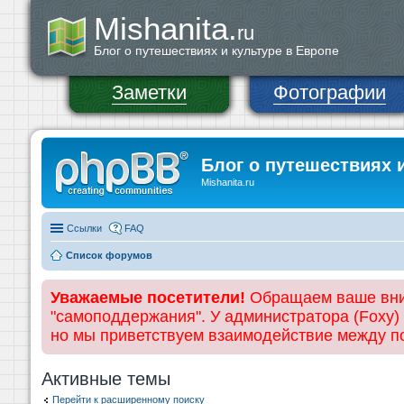
Mishanita.
ru
Блог о путешествиях и культуре в Европе
Заметки
Фотографии
Блог о путешествиях 
Mishanita.ru
Ссылки
FAQ
Список форумов
Уважаемые посетители!
Обращаем ваше вним
"самоподдержания". У администратора (Foxy)
но мы приветствуем взаимодействие между 
Активные темы
Перейти к расширенному поиску