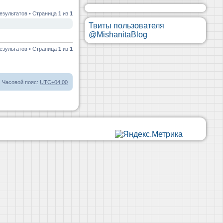
езультатов • Страница
1
из
1
Твиты пользователя
@MishanitaBlog
езультатов • Страница
1
из
1
Часовой пояс:
UTC+04:00