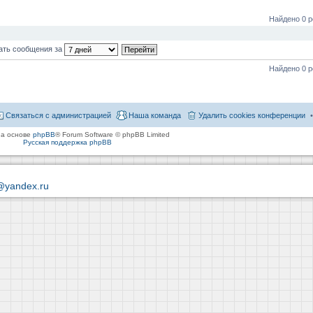
Найдено 0 р
ать сообщения за
Найдено 0 р
Связаться с администрацией
Наша команда
Удалить cookies конференции
на основе
phpBB
® Forum Software © phpBB Limited
Русская поддержка phpBB
@yandex.ru